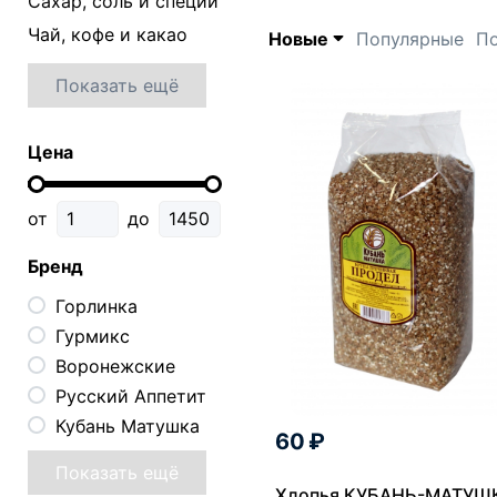
Сахар, соль и специи
Чай, кофе и какао
Новые
Популярные
По
Показать ещё
Цена
от
до
Бренд
Горлинка
Гурмикс
Воронежские
Русский Аппетит
Кубань Матушка
60 ₽
Показать ещё
Хлопья КУБАНЬ-МАТУШ