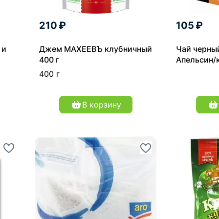
210 ₽
105 ₽
 и
Джем МАХЕЕВЪ клубничный
Чай черны
400 г
Апельсин/
400 г
В корзину