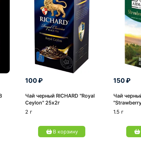
100 ₽
150 ₽
В
Чай черный RICHARD "Royal
Чай черны
Ceylon" 25х2г
"Strawberr
2 г
1.5 г
В корзину