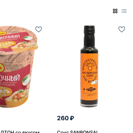
260 ₽
ЛТОН со вкусом
Соус SANBONSAI