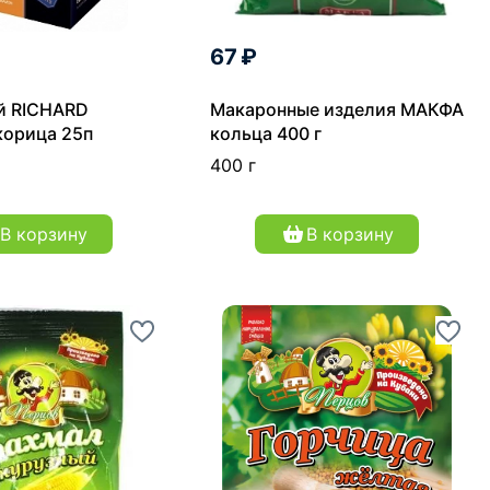
67 ₽
й RICHARD
Макаронные изделия МАКФА
корица 25п
кольца 400 г
400 г
В корзину
В корзину