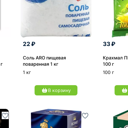
22 ₽
33 ₽
Соль ARO пищевая
Крахмал П
 г
поваренная 1 кг
100 г
1 кг
100 г
В корзину