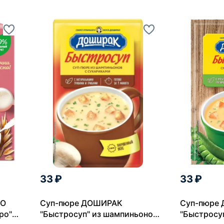
33 ₽
33 ₽
НО
Суп-пюре ДОШИРАК
Суп-пюре
ро"
"Быстросуп" из шампиньонов
"Быстросу