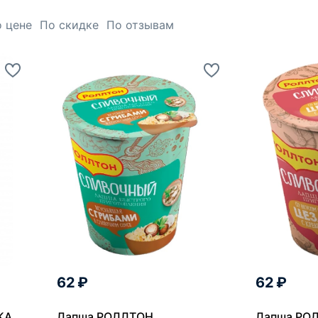
 цене
По скидке
По отзывам
62 ₽
62 ₽
КА
Лапша РОЛЛТОН
Лапша РОЛ