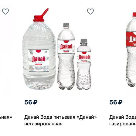
56 ₽
56 ₽
ьная»
Данай Вода питьевая «Данай»
Данай Вод
негазированная
газирован