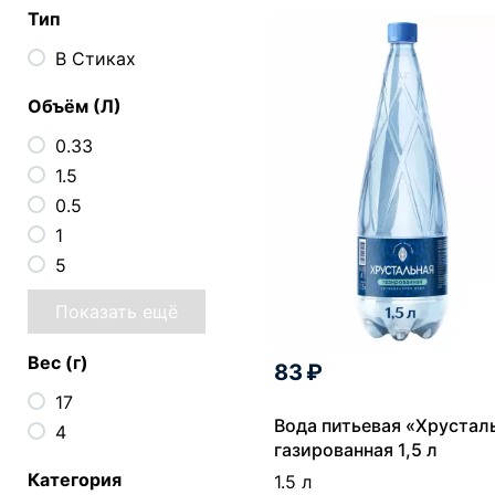
Тип
В Стиках
Объём (Л)
0.33
1.5
0.5
1
5
Показать ещё
Вес (г)
83 ₽
17
Вода питьевая «Хрустал
4
газированная 1,5 л
Категория
1.5 л