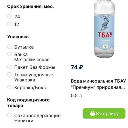
Срок хранения, мес.
24
12
Упаковка
Бутылка
Банка
Металлическая
74 ₽
Пакет Без Формы
Термоусадочные
Упаковка
Вода минеральная ТБАУ
"Премиум" природная
Коробка/Бокс
газированная 0,5 л
0.5 л
Код подакцизного
товара
В корзину
Сахаросодержащие
Напитки