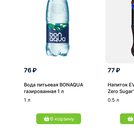
76 ₽
77 ₽
Вода питьевая BONAQUA
Напиток E
газированная 1 л
Zero Sugar
мл
1 л
0.5 л
В корзину