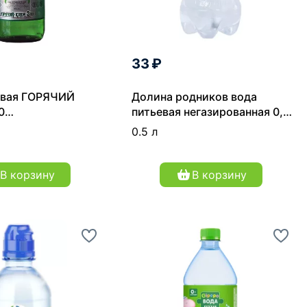
33 ₽
евая ГОРЯЧИЙ
Долина родников вода
0
питьевая негазированная 0,5
ючевская"
л
0.5 л
азированная 0,5 л
В корзину
В корзину