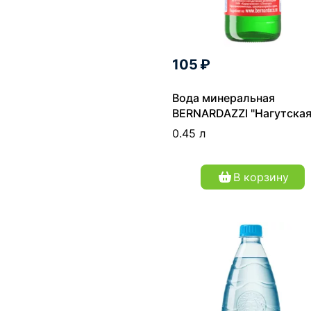
105 ₽
Вода минеральная
BERNARDAZZI "Нагутская
газированная 0,45 л
0.45 л
В корзину