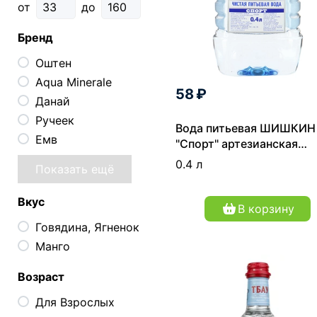
от
до
Бренд
Оштен
Aqua Minerale
58 ₽
Данай
Ручеек
Вода питьевая ШИШКИН
Емв
"Спорт" артезианская
негазированная 0.4 л
0.4 л
Показать ещё
Вкус
В корзину
Говядина, Ягненок
Манго
Возраст
Для Взрослых