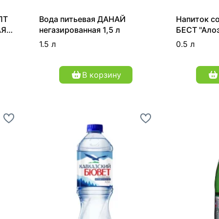
ПТ
Вода питьевая ДАНАЙ
Напиток с
АЯ
негазированная 1,5 л
БЕСТ "Алоэ
клубникой
1.5 л
0.5 л
,45 л
500 мл
В корзину