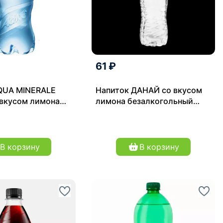
61 ₽
QUA MINERALE
Напиток ДАНАЙ со вкусом
о вкусом лимона
лимона безалкогольный
нный 0.6 л
негазированный, со
спортивной крышкой
В корзину
В корзину