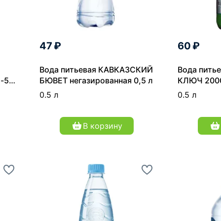
47 ₽
60 ₽
Вода питьевая КАВКАЗСКИЙ
Вода пить
-56"
БЮВЕТ негазированная 0,5 л
КЛЮЧ 200
"Горячекл
0.5 л
0.5 л
столовая г
В корзину