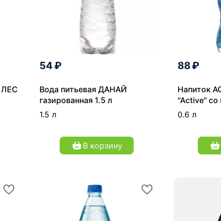
54 ₽
88 ₽
 ЛЕС
Вода питьевая ДАНАЙ
Напиток A
газированная 1.5 л
"Active" с
негазирова
1.5 л
0.6 л
В корзину