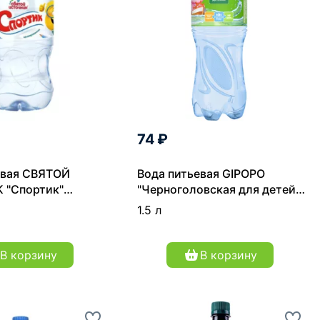
74 ₽
евая СВЯТОЙ
Вода питьевая GIPOPO
 "Спортик"
"Черноголовская для детей"
нная 0,33 л
негазированная 1,5 л
1.5 л
В корзину
В корзину