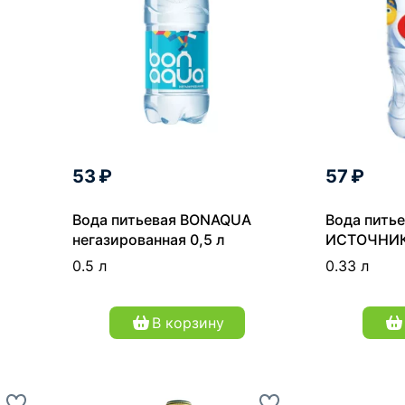
53 ₽
57 ₽
Вода питьевая BONAQUA
Вода пить
негазированная 0,5 л
ИСТОЧНИК
негазирова
0.5 л
0.33 л
В корзину