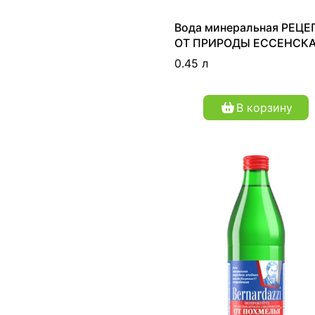
Вода минеральная РЕЦЕ
ОТ ПРИРОДЫ ЕССЕНСК
"Нагутская-4" лечебно-
0.45 л
столовая газированная 0
В корзину