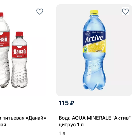
115 ₽
а питьевая «Данай»
Вода AQUA MINERALE "Актив"
ная
цитрус 1 л
1 л