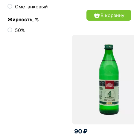
Сметанковый
В корзину
Жирность, %
50%
90 ₽