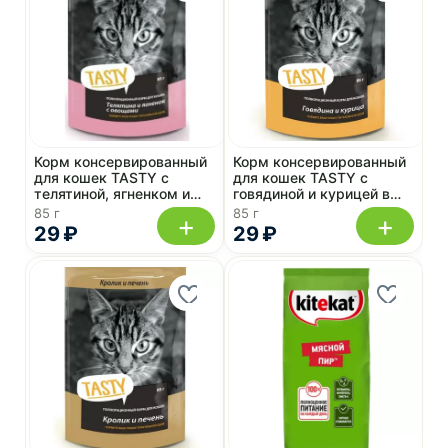
Корм консервированный
Корм консервированный
для кошек TASTY с
для кошек TASTY с
телятиной, ягненком и
говядиной и курицей в
овощами в желе 85 г, пауч
желе 85 г, пауч
85 г
85 г
+
+
29 ₽
29 ₽