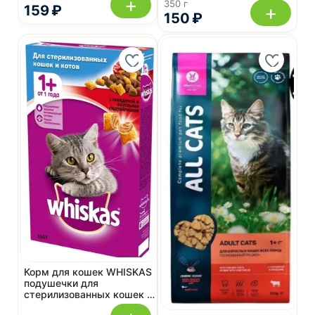
+
курицей 350 г
350 г
+
159 ₽
150 ₽
Корм для кошек WHISKAS
подушечки для
стерилизованных кошек и
котов с говядиной 350 г