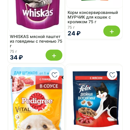
Корм консервированный
МУРЧИК для кошек с
кроликом 75 г
75 г
+
24 ₽
WHISKAS мясной паштет
из говядины с печенью 75
г
75 г
+
34 ₽