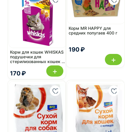
Корм MR HAPPY для
средних попугаев 400 г
190 ₽
Корм для кошек WHISKAS
подушечки для
+
стерилизованных кошек и
котов с курицей 350 г
+
170 ₽