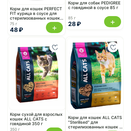
Корм для собак PEDIGREE
с говядиной в соусе 85 г
Корм для кошек PERFECT
FIT курица в соусе для
85 г
стерилизованных кошек
+
75 г
28 ₽
75 г
+
48 ₽
Корм сухой для взрослых
Корм для кошек ALL CATS
кошек ALL CATS с
"Sterilised" для
говядиной 350 г
стерилизованных кошек с
350 г