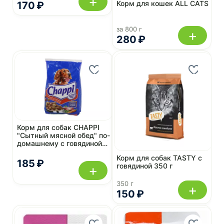
+
Корм для кошек ALL CATS
170 ₽
за 800 г
+
280 ₽
Корм для собак CHAPPI
"Сытный мясной обед" по-
домашнему с говядиной
600 г
Корм для собак TASTY с
185 ₽
говядиной 350 г
+
350 г
+
150 ₽