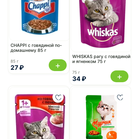
CHAPPI с говядиной по-
домашнему 85 г
WHISKAS рагу с говядиной
85 г
и ягненком 75 г
+
27 ₽
75 г
+
34 ₽