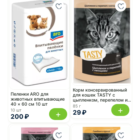
Корм консервированный
Пеленки ARO для
для кошек TASTY с
животных впитывающие
цыпленком, перепелом и
40 × 60 см 10 шт
овощами в желе 85 г, пауч
85 г
+
10 шт
29 ₽
+
200 ₽