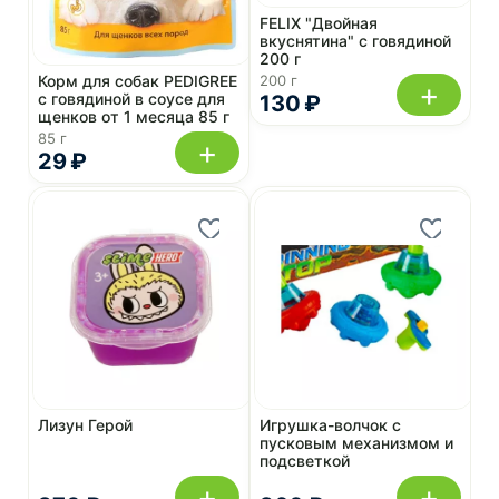
FELIX "Двойная
вкуснятина" с говядиной
200 г
Корм для собак PEDIGREE
200 г
+
с говядиной в соусе для
130 ₽
щенков от 1 месяца 85 г
85 г
+
29 ₽
Лизун Герой
Игрушка-волчок с
пусковым механизмом и
подсветкой
+
+