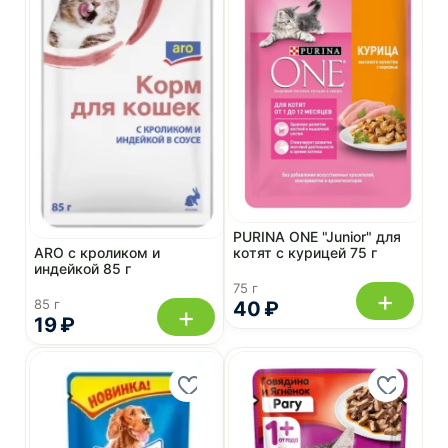
PURINA ONE "Junior" для
ARO с кроликом и
котят c курицей 75 г
индейкой 85 г
75 г
+
85 г
40 ₽
+
19 ₽