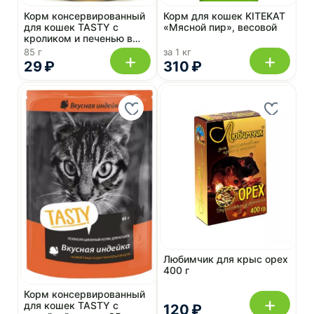
Корм консервированный
Корм для кошек KITEKAT
для кошек TASTY с
«Мясной пир», весовой
кроликом и печенью в
желе 85 г, пауч
85 г
за 1 кг
+
+
29 ₽
310 ₽
Любимчик для крыс орех
400 г
Корм консервированный
+
для кошек TASTY с
120 ₽