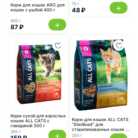
75 г
75 г
Корм для кошек ARO для
+
48 ₽
кошек с рыбой 400 г
400 г
+
87 ₽
Корм сухой для взрослых
Корм для кошек ALL CATS
кошек ALL CATS с
"Sterilised" для
говядиной 350 г
стерилизованных кошек с
350 г
+
курицей 350 г
350 г