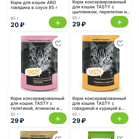
Корм консервированный
Корм для кошек ARO
для кошек TASTY с
говядина в соусе 85 г
цыпленком, перепелом и
овощами в желе 85 г, пауч
85 г
85 г
+
+
29 ₽
20 ₽
Корм консервированный
Корм консервированный
для кошек TASTY с
для кошек TASTY с
телятиной, ягненком и
говядиной и курицей в
овощами в желе 85 г, пауч
желе 85 г, пауч
85 г
85 г
+
+
29 ₽
29 ₽