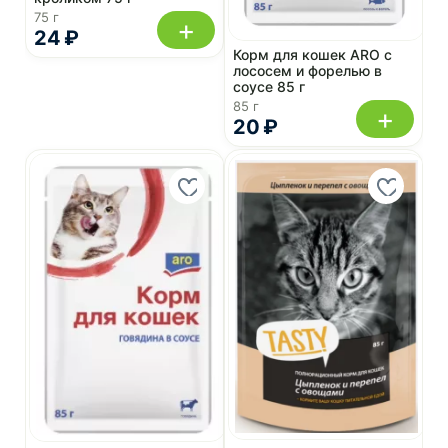
75 г
+
24 ₽
Корм для кошек ARO с
лососем и форелью в
соусе 85 г
85 г
+
20 ₽