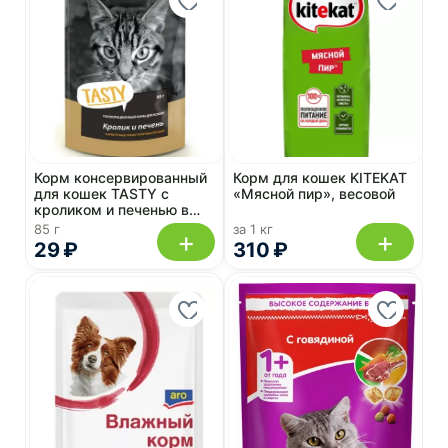
Корм консервированный
Корм для кошек KITEKAT
для кошек TASTY с
«Мясной пир», весовой
кроликом и печенью в
желе 85 г, пауч
85 г
за 1 кг
+
+
29 ₽
310 ₽