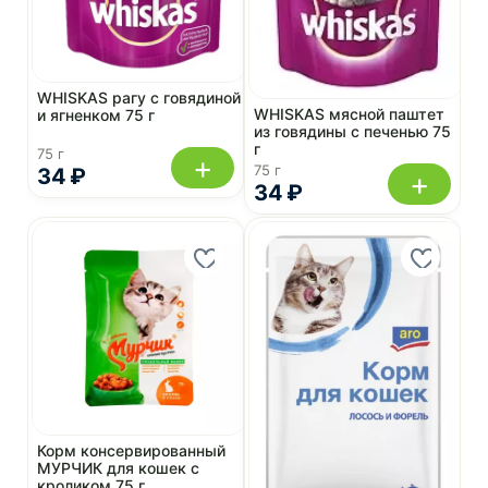
WHISKAS рагу с говядиной
WHISKAS мясной паштет
и ягненком 75 г
из говядины с печенью 75
г
75 г
+
75 г
34 ₽
+
34 ₽
Корм консервированный
МУРЧИК для кошек с
кроликом 75 г