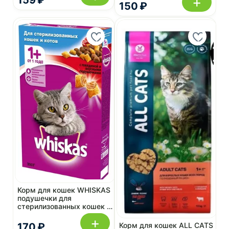
+
159 ₽
150 ₽
Корм для кошек WHISKAS
подушечки для
стерилизованных кошек и
котов с говядиной 350 г
+
Корм для кошек ALL CATS
170 ₽