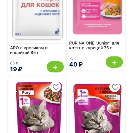
PURINA ONE "Junior" для
ARO с кроликом и
котят c курицей 75 г
индейкой 85 г
75 г
+
85 г
40 ₽
+
19 ₽