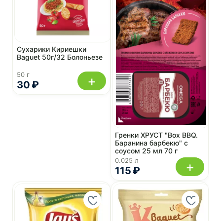
Сухарики Кириешки
Baguet 50г/32 Болоньезе
50 г
+
30 ₽
Гренки ХРУСТ "Box BBQ.
Баранина барбекю" с
соусом 25 мл 70 г
0.025 л
+
115 ₽