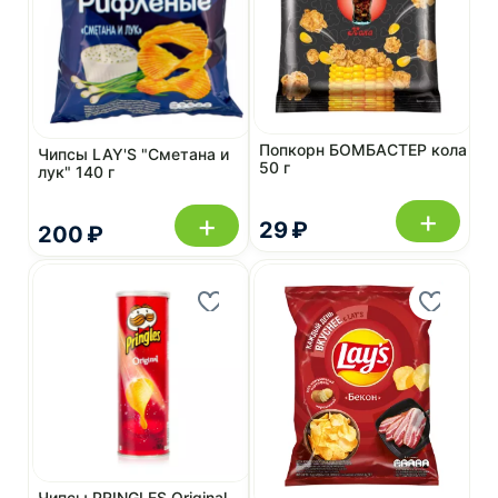
Попкорн БОМБАСТЕР кола
Чипсы LAY'S "Сметана и
50 г
лук" 140 г
+
+
29 ₽
200 ₽
Чипсы PRINGLES Original