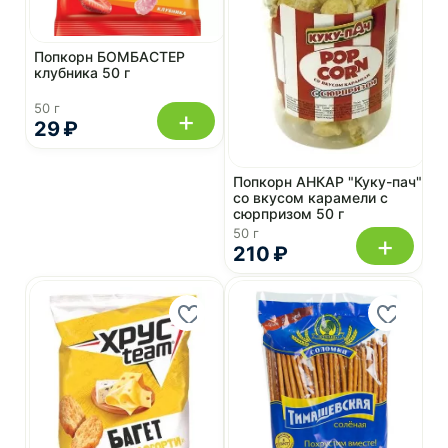
Попкорн БОМБАСТЕР
клубника 50 г
50 г
+
29 ₽
Попкорн АНКАР "Куку-пач"
со вкусом карамели с
сюрпризом 50 г
50 г
+
210 ₽