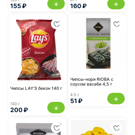
+
+
155 ₽
160 ₽
Чипсы-нори RIOBA с
соусом васаби 4,5 г
Чипсы LAY'S бекон 140 г
4.5 г
+
51 ₽
140 г
+
200 ₽