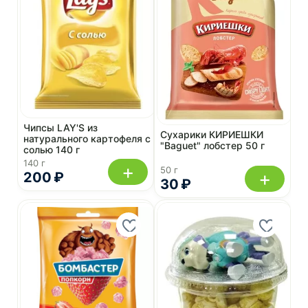
Чипсы LAY'S из
Сухарики КИРИЕШКИ
натурального картофеля с
"Baguet" лобстер 50 г
солью 140 г
140 г
+
50 г
+
200 ₽
30 ₽