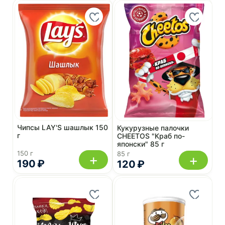
Чипсы LAY'S шашлык 150
Кукурузные палочки
г
CHEETOS "Краб по-
японски" 85 г
150 г
85 г
+
+
190 ₽
120 ₽