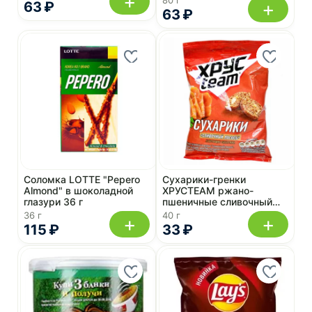
+
80 г
+
63 ₽
63 ₽
Соломка LOTTE "Pepero
Сухарики-гренки
Almond" в шоколадной
ХРУСTEAM ржано-
глазури 36 г
пшеничные сливочный
лосось 40 г
36 г
40 г
+
+
115 ₽
33 ₽