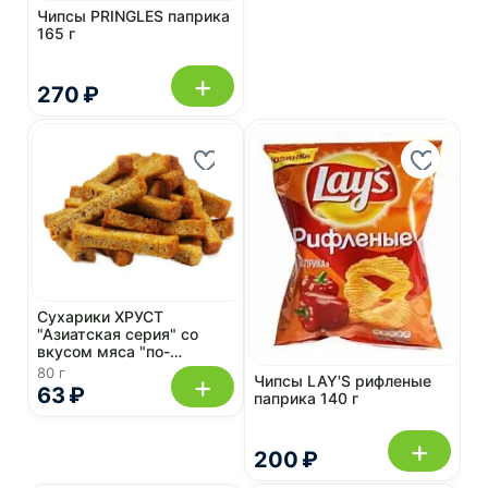
Чипсы PRINGLES паприка
165 г
+
270 ₽
Сухарики ХРУСТ
"Азиатская серия" со
вкусом мяса "по-
корейски" 80 г
80 г
+
Чипсы LAY'S рифленые
63 ₽
паприка 140 г
+
200 ₽