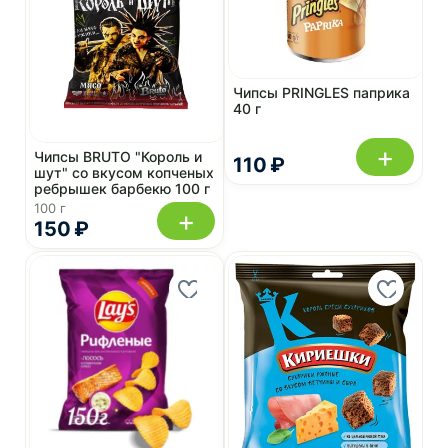
Чипсы PRINGLES паприка
40 г
+
Чипсы BRUTO "Король и
110 ₽
шут" со вкусом копченых
ребрышек барбекю 100 г
100 г
+
150 ₽