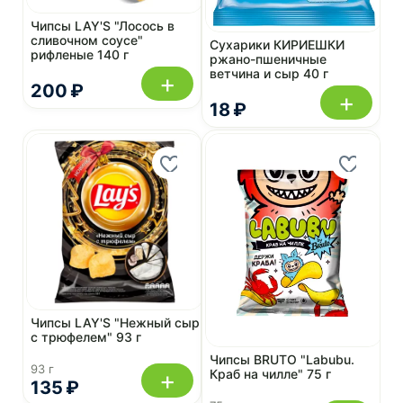
Чипсы LAY'S "Лосось в
сливочном соусе"
Сухарики КИРИЕШКИ
рифленые 140 г
ржано-пшеничные
ветчина и сыр 40 г
+
200 ₽
+
18 ₽
Чипсы LAY'S "Нежный сыр
с трюфелем" 93 г
Чипсы BRUTO "Labubu.
93 г
+
Краб на чилле" 75 г
135 ₽