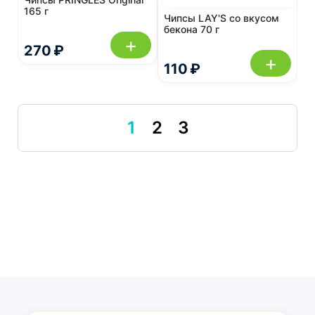
165 г
Чипсы LAY'S со вкусом
бекона 70 г
+
270 ₽
+
110 ₽
1
2
3