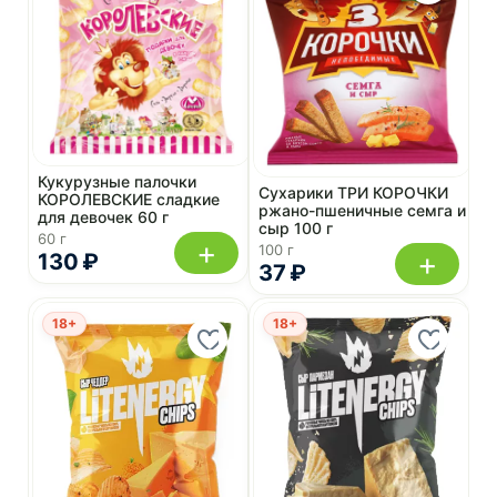
Кукурузные палочки
Сухарики ТРИ КОРОЧКИ
КОРОЛЕВСКИЕ сладкие
ржано-пшеничные семга и
для девочек 60 г
сыр 100 г
60 г
+
100 г
+
130 ₽
37 ₽
18+
18+