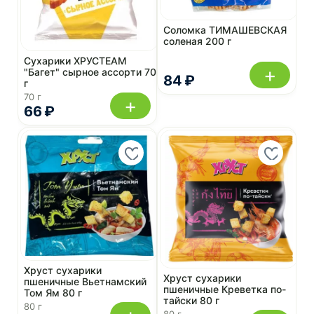
Соломка ТИМАШЕВСКАЯ
соленая 200 г
Сухарики ХРУСTEAM
+
"Багет" сырное ассорти 70
84 ₽
г
70 г
+
66 ₽
Хруст сухарики
Хруст сухарики
пшеничные Вьетнамский
пшеничные Креветка по-
Том Ям 80 г
тайски 80 г
80 г