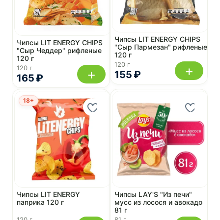
Чипсы LIT ENERGY CHIPS
Чипсы LIT ENERGY CHIPS
"Сыр Пармезан" рифленые
"Сыр Чеддер" рифленые
120 г
120 г
120 г
+
120 г
+
155 ₽
165 ₽
18+
Чипсы LIT ENERGY
Чипсы LAY'S "Из печи"
паприка 120 г
мусс из лосося и авокадо
81 г
120 г
81 г