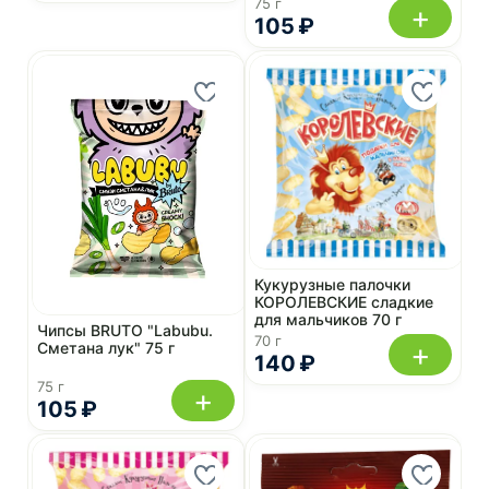
75 г
+
105 ₽
Кукурузные палочки
КОРОЛЕВСКИЕ сладкие
для мальчиков 70 г
Чипсы BRUTO "Labubu.
70 г
+
Сметана лук" 75 г
140 ₽
75 г
+
105 ₽