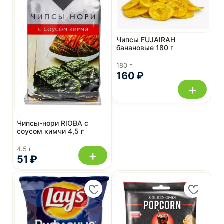
Чипсы FUJAIRAH
банановые 180 г
180 г
160 ₽
+
Чипсы-нори RIOBA с
соусом кимчи 4,5 г
4.5 г
+
51 ₽