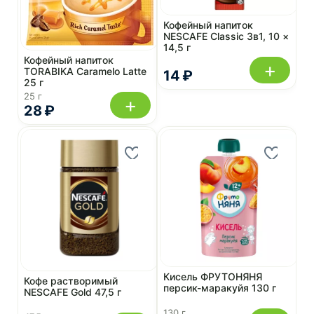
Кофейный напиток
NESCAFE Classic 3в1, 10 ×
14,5 г
Кофейный напиток
+
TORABIKA Caramelo Latte
14 ₽
25 г
25 г
+
28 ₽
Кисель ФРУТОНЯНЯ
Кофе растворимый
персик-маракуйя 130 г
NESCAFE Gold 47,5 г
130 г