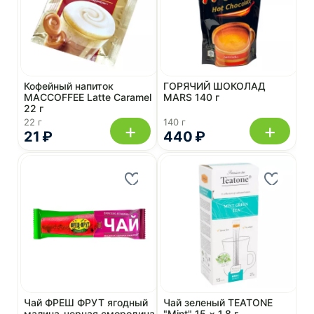
Кофейный напиток
ГОРЯЧИЙ ШОКОЛАД
MACCOFFEE Latte Caramel
MARS 140 г
22 г
22 г
140 г
+
+
21 ₽
440 ₽
Чай ФРЕШ ФРУТ ягодный
Чай зеленый TEATONE
малина-черная смородина
"Mint" 15 × 1,8 г