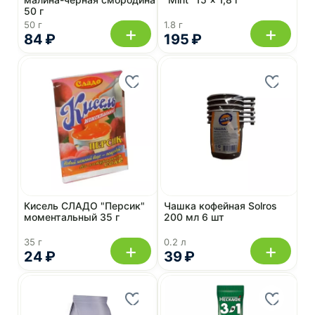
50 г
50 г
1.8 г
+
+
84 ₽
195 ₽
Кисель СЛАДО "Персик"
Чашка кофейная Solros
моментальный 35 г
200 мл 6 шт
35 г
0.2 л
+
+
24 ₽
39 ₽