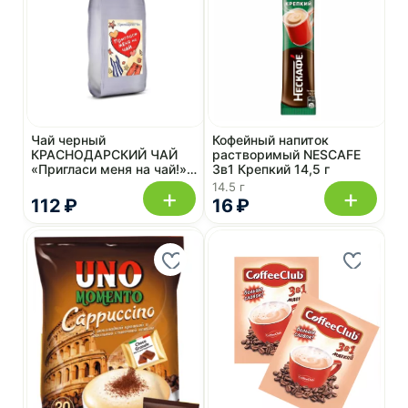
Чай черный
Кофейный напиток
КРАСНОДАРСКИЙ ЧАЙ
растворимый NESCAFE
«Пригласи меня на чай!»
3в1 Крепкий 14,5 г
100 г, ГОСТ
14.5 г
+
+
112 ₽
16 ₽