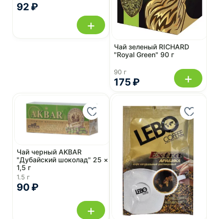
92 ₽
+
Чай зеленый RICHARD
"Royal Green" 90 г
90 г
+
175 ₽
Чай черный AKBAR
"Дубайский шоколад" 25 ×
1,5 г
1.5 г
90 ₽
+