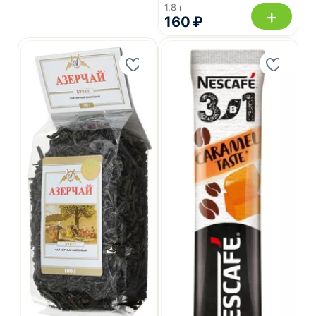
1.8 г
+
160 ₽