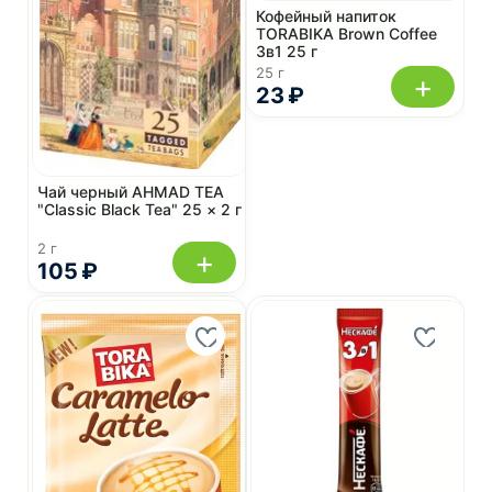
Кофейный напиток
TORABIKA Brown Coffee
3в1 25 г
25 г
+
23 ₽
Чай черный AHMAD TEA
"Classic Black Tea" 25 × 2 г
2 г
+
105 ₽