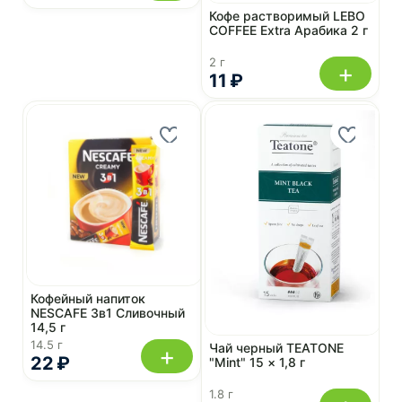
Кофе растворимый LEBO
COFFEE Extra Арабика 2 г
2 г
+
11 ₽
Кофейный напиток
NESCAFE 3в1 Сливочный
14,5 г
14.5 г
Чай черный TEATONE
+
22 ₽
"Mint" 15 × 1,8 г
1.8 г