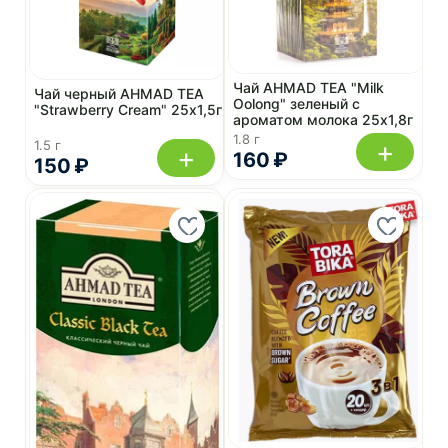
Чай AHMAD TEA "Milk
Чай черный AHMAD TEA
Oolong" зеленый с
"Strawberry Cream" 25х1,5г
ароматом молока 25х1,8г
1.8 г
+
1.5 г
+
160 ₽
150 ₽