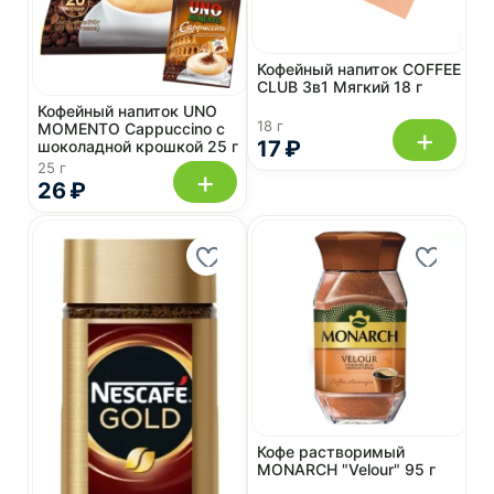
Кофейный напиток COFFEE
CLUB 3в1 Мягкий 18 г
Кофейный напиток UNO
18 г
MOMENTO Cappuccino с
+
17 ₽
шоколадной крошкой 25 г
25 г
+
26 ₽
Кофе растворимый
MONARCH "Velour" 95 г