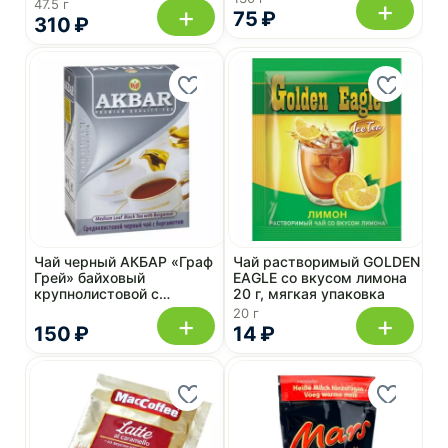
+
47.5 г
+
75 ₽
310 ₽
Чай черный АКБАР «Граф
Чай растворимый GOLDEN
Грей» байховый
EAGLE со вкусом лимона
крупнолистовой с
20 г, мягкая упаковка
ароматом бергамота 100 г
20 г
+
+
150 ₽
14 ₽