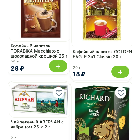
Кофейный напиток
TORABIKA Macchiato с
Кофейный напиток GOLDEN
шоколадной крошкой 25 г
EAGLE 3в1 Classic 20 г
25 г
+
28 ₽
20 г
+
18 ₽
Чай зеленый АЗЕРЧАЙ с
чабрецом 25 × 2 г
2 г