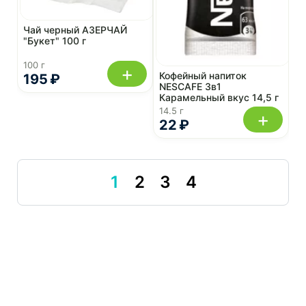
Чай черный АЗЕРЧАЙ
"Букет" 100 г
100 г
+
Кофейный напиток
195 ₽
NESCAFE 3в1
Карамельный вкус 14,5 г
14.5 г
+
22 ₽
1
2
3
4