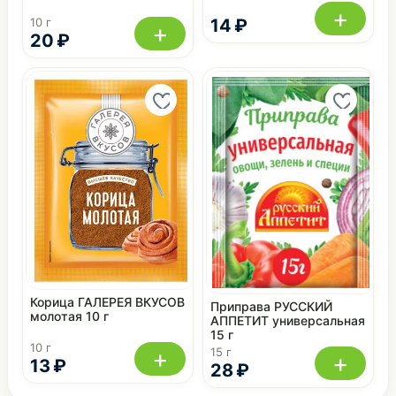
+
14 ₽
10 г
+
20 ₽
Корица ГАЛЕРЕЯ ВКУСОВ
Приправа РУССКИЙ
молотая 10 г
АППЕТИТ универсальная
15 г
10 г
+
15 г
+
13 ₽
28 ₽