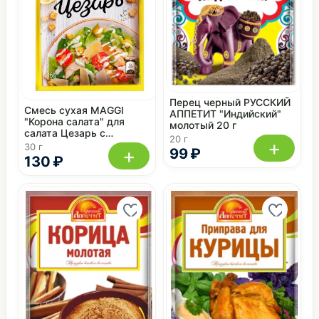
Перец черный РУССКИЙ
Смесь сухая MAGGI
АППЕТИТ "Индийский"
"Корона салата" для
молотый 20 г
салата Цезарь с
20 г
+
сухариками 30 г
30 г
+
99 ₽
130 ₽