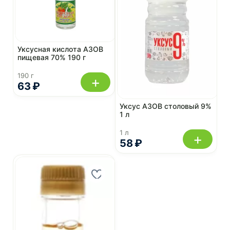
Уксусная кислота АЗОВ
пищевая 70% 190 г
190 г
+
63 ₽
Уксус АЗОВ столовый 9%
1 л
1 л
+
58 ₽