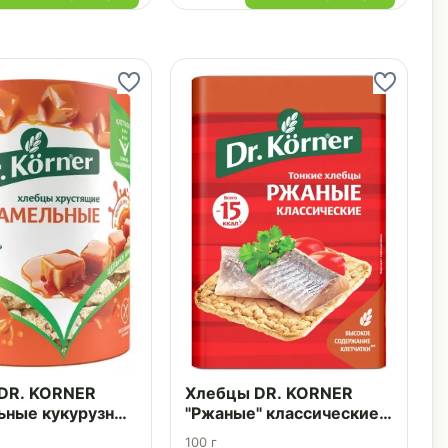
DR. KORNER
Хлебцы DR. KORNER
ьные кукурузно-
"Ржаные" классические
 90 г
100 г
100 г