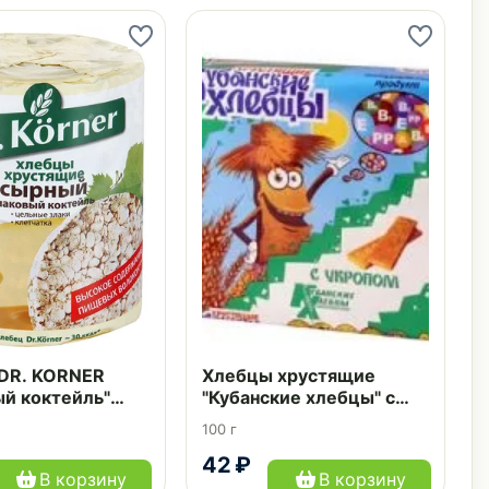
DR. KORNER
Хлебцы хрустящие
ый коктейль"
"Кубанские хлебцы" с
100 г
укропом упаковка 100 г
100 г
42 ₽
В корзину
В корзину