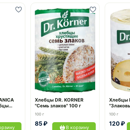
ANICA
Хлебцы DR. KORNER
Хлебцы 
ебцы
"Семь злаков" 100 г
"Злаков
рожным
сырный 
100 г
100 г
ой
85 ₽
120 ₽
орзину
В корзину