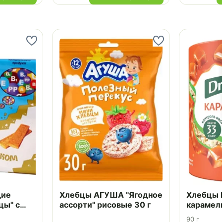
щие
Хлебцы АГУША "Ягодное
Хлебцы 
цы" с
ассорти" рисовые 30 г
карамел
100 г
рисовые
90 г