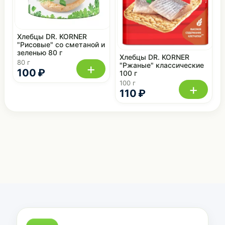
Хлебцы DR. KORNER
"Рисовые" со сметаной и
зеленью 80 г
Хлебцы DR. KORNER
80 г
+
"Ржаные" классические
100 ₽
100 г
100 г
+
110 ₽