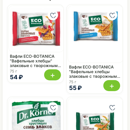
Вафли ECO-BOTANICA
"Вафельные хлебцы"
злаковые с творожным
Вафли ECO-BOTANICA
сыром, томатами и
75 г
"Вафельные хлебцы
+
базиликом 75 г
54 ₽
злаковые с творожным
сыром" с жировой
75 г
+
начинкой 75 г
55 ₽