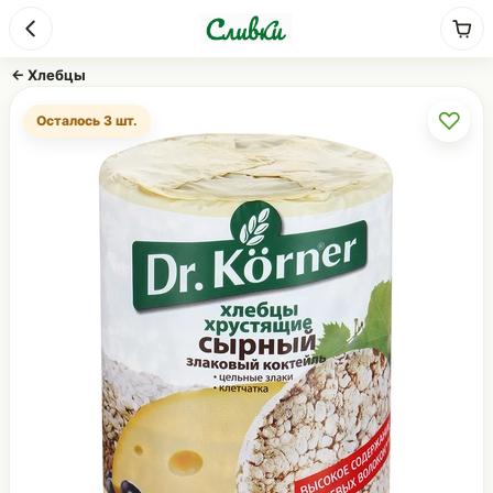
← Хлебцы
♡
Осталось 3 шт.