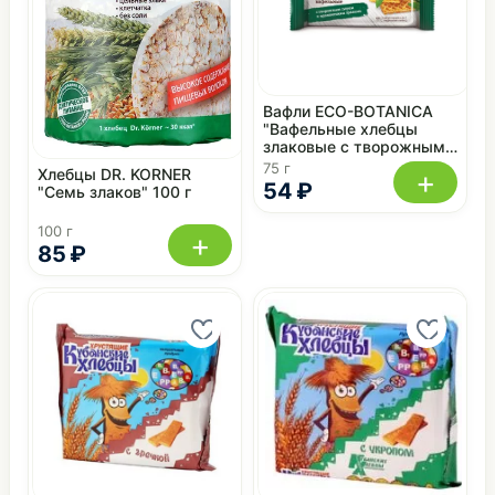
Вафли ECO-BOTANICA
"Вафельные хлебцы
злаковые с творожным
сыром и прованскими
75 г
+
Хлебцы DR. KORNER
травами" 75 г
54 ₽
"Семь злаков" 100 г
100 г
+
85 ₽