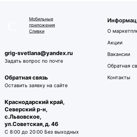
Обращение
нужно
отправить в
Мобильные
Информац
течение 7
приложения
календарных ...
О маркетпл
Сливки
Какие есть
Акции
способы
получения
grig-svetlana@yandex.ru
Вакансии
заказа?
Задать вопрос по почте
2 года назад
Обратная с
Также стоит
Обратная связь
Контакты
обратить
внимание что в
Оставить заявку на сайте
определенных
П...
Краснодарский край,
Ошибка
Северский р-н,
при оплате
с.Львовское,
онлайн
ул.Советская, д. 46
2 года назад
С 8:00 до 20:00 Без выходных
Ошибка при