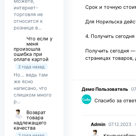
Можете,
Срок и точную стои
интернет-
торговля не
относится к
Для Норильска дейс
рознице в...
4. Получить сегодня
Что если у
меня
произошла
Получить сегодня — 
ошибка при
страницах товаров, 
оплате картой
2 года назад
Но… ведь там
же ясно
написано, что
Демо Пользователь
07
слишком много
Спасибо за отве
р...
Возврат
товара
надлежащего
Admin
07.12.2023
качества
2 года назад
Крупногабари