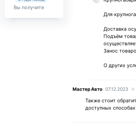
Вы получите
ответ в течение
Для крупнога
3 дней. Статус
о...
Доставка осу
Подъём товар
Возврат
товара
осуществляе
надлежащего
Занос товаро
качества
2 года назад
О других ус
Хорошо,
спасибо за
ответ, а как
тогда
Мастер Авто
07.12.2023
#
отслеживать ...
Также стоит обрати
Возврат
доступных способах
товара
надлежащего
качества
2 года назад