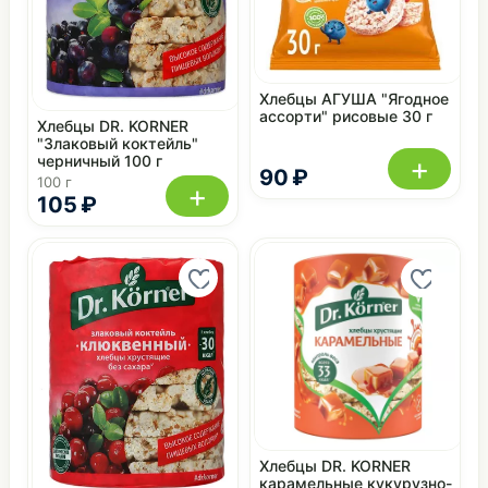
Хлебцы АГУША "Ягодное
ассорти" рисовые 30 г
Хлебцы DR. KORNER
"Злаковый коктейль"
+
черничный 100 г
90 ₽
100 г
+
105 ₽
Хлебцы DR. KORNER
карамельные кукурузно-