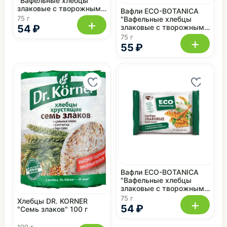
"Вафельные хлебцы"
злаковые с творожным
Вафли ECO-BOTANICA
сыром, томатами и
75 г
"Вафельные хлебцы
+
базиликом 75 г
54 ₽
злаковые с творожным
сыром" с жировой
75 г
+
начинкой 75 г
55 ₽
Вафли ECO-BOTANICA
"Вафельные хлебцы
злаковые с творожным
сыром и прованскими
75 г
+
Хлебцы DR. KORNER
травами" 75 г
54 ₽
"Семь злаков" 100 г
100 г