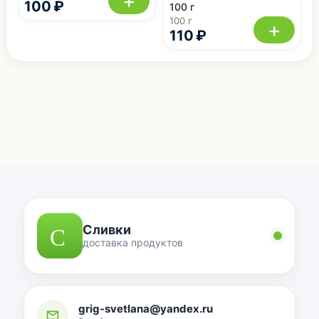
+
100 ₽
100 г
100 г
+
110 ₽
Сливки
доставка продуктов
grig-svetlana@yandex.ru