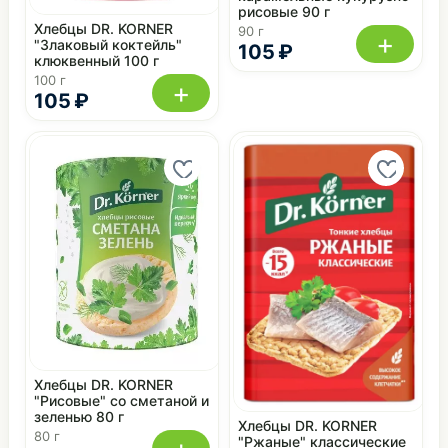
рисовые 90 г
Хлебцы DR. KORNER
90 г
+
"Злаковый коктейль"
105 ₽
клюквенный 100 г
100 г
+
105 ₽
Хлебцы DR. KORNER
"Рисовые" со сметаной и
зеленью 80 г
Хлебцы DR. KORNER
80 г
"Ржаные" классические