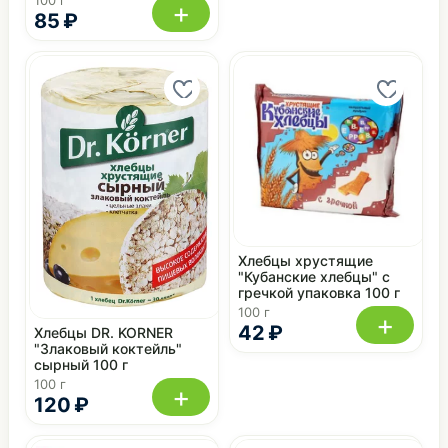
+
85 ₽
Хлебцы хрустящие
"Кубанские хлебцы" с
гречкой упаковка 100 г
100 г
+
42 ₽
Хлебцы DR. KORNER
"Злаковый коктейль"
сырный 100 г
100 г
+
120 ₽