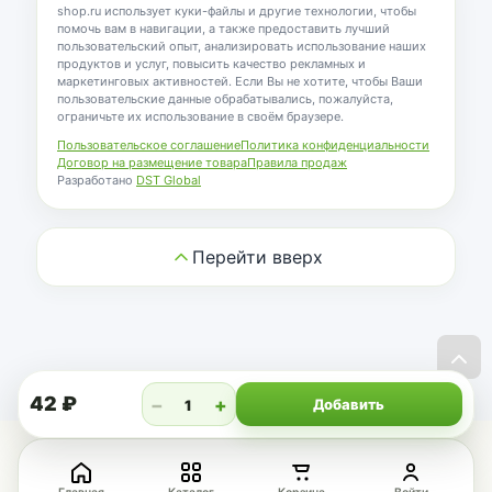
shop.ru использует куки-файлы и другие технологии, чтобы
помочь вам в навигации, а также предоставить лучший
пользовательский опыт, анализировать использование наших
продуктов и услуг, повысить качество рекламных и
маркетинговых активностей. Если Вы не хотите, чтобы Ваши
пользовательские данные обрабатывались, пожалуйста,
ограничьте их использование в своём браузере.
Пользовательское соглашение
Политика конфиденциальности
Договор на размещение товара
Правила продаж
Разработано
DST Global
Перейти вверх
Перей
ввер
42 ₽
−
+
Добавить
1